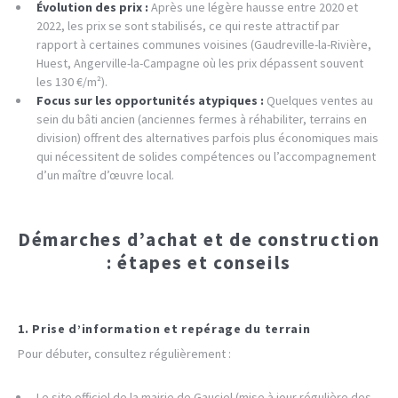
Évolution des prix :
Après une légère hausse entre 2020 et
2022, les prix se sont stabilisés, ce qui reste attractif par
rapport à certaines communes voisines (Gaudreville-la-Rivière,
Huest, Angerville-la-Campagne où les prix dépassent souvent
les 130 €/m²).
Focus sur les opportunités atypiques :
Quelques ventes au
sein du bâti ancien (anciennes fermes à réhabiliter, terrains en
division) offrent des alternatives parfois plus économiques mais
qui nécessitent de solides compétences ou l’accompagnement
d’un maître d’œuvre local.
Démarches d’achat et de construction
: étapes et conseils
1. Prise d’information et repérage du terrain
Pour débuter, consultez régulièrement :
Le site officiel de la mairie de Gauciel (mise à jour régulière des