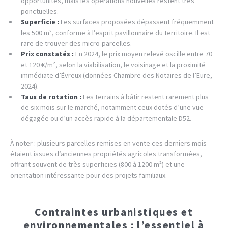
opportunités, mais les opérations nouvelles restent très
ponctuelles.
Superficie :
Les surfaces proposées dépassent fréquemment
les 500 m², conforme à l’esprit pavillonnaire du territoire. Il est
rare de trouver des micro-parcelles.
Prix constatés :
En 2024, le prix moyen relevé oscille entre 70
et 120 €/m², selon la viabilisation, le voisinage et la proximité
immédiate d’Évreux (données Chambre des Notaires de l’Eure,
2024).
Taux de rotation :
Les terrains à bâtir restent rarement plus
de six mois sur le marché, notamment ceux dotés d’une vue
dégagée ou d’un accès rapide à la départementale D52.
À noter : plusieurs parcelles remises en vente ces derniers mois
étaient issues d’anciennes propriétés agricoles transformées,
offrant souvent de très superficies (800 à 1200 m²) et une
orientation intéressante pour des projets familiaux.
Contraintes urbanistiques et
environnementales : l’essentiel à