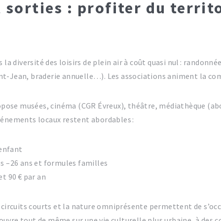
t sorties : profiter du territ
la diversité des loisirs de plein air à coût quasi nul : randonné
nt-Jean, braderie annuelle…). Les associations animent la co
ropose musées, cinéma (CGR Évreux), théâtre, médiathèque (abo
vénements locaux restent abordables :
 enfant
les –26 ans et formules familles
et 90 € par an
 circuits courts et la nature omniprésente permettent de s’oc
 ouvre tout de même sur une vie culturelle plus urbaine, à des c