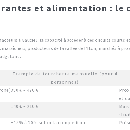
antes et alimentation : le 
cteurs à Gauciel : la capacité à accéder à des circuits court
i : maraîchers, producteurs de la vallée de l’Iton, marchés à pr
budgétaire.
Exemple de fourchette mensuelle (pour 4
personnes)
rché)
380 € – 470 €
Prox
et q
140 € – 210 €
Marc
(fru
+15% à 20% selon la composition
Prés