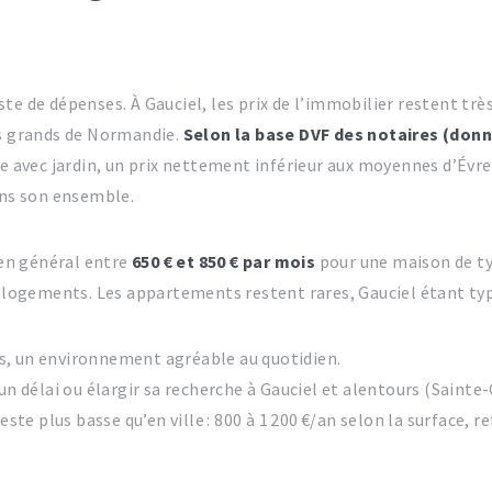
te de dépenses. À Gauciel, les prix de l’immobilier restent trè
us grands de Normandie.
Selon la base DVF des notaires (donn
e avec jardin, un prix nettement inférieur aux moyennes d’Évreu
ns son ensemble.
 en général entre
650 € et 850 € par mois
pour une maison de ty
es logements. Les appartements restent rares, Gauciel étant ty
ns, un environnement agréable au quotidien.
ir un délai ou élargir sa recherche à Gauciel et alentours (Sa
reste plus basse qu’en ville : 800 à 1 200 €/an selon la surface, 