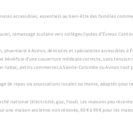
services accessibles, essentiels au bien-être des familles comme
ciel, ramassage scolaire vers collèges/lycées d’Évreux. Cantine
 pharmacie à Aviron, dentistes et spécialistes accessibles à É
e bénéficie d’une couverture médicale correcte, sans tension m
ar-tabac, petits commerces à Sainte-Colombe ou Aviron tout 
e de repas via associations locales ou mairie, adaptés pour le
arché national (électricité, gaz, fioul). Les maisons peu récen
 pour une maison ancienne non rénovée, 60 € à 90 € pour les mais