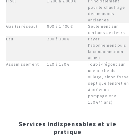
Fioul
1 200 à 2 000 €
Principalement
pour le chauffage
des maisons
anciennes
Gaz (si réseau)
800 à 1 400 €
Seulement sur
certains secteurs
Eau
200 à 300 €
Payer
l’abonnement puis
la consommation
au m3
Assainissement
120 à 180 €
Tout-à-l’égout sur
une partie du
village, sinon fosse
septique (entretien
à prévoir :
pompage env.
150 €/4 ans)
Services indispensables et vie
pratique