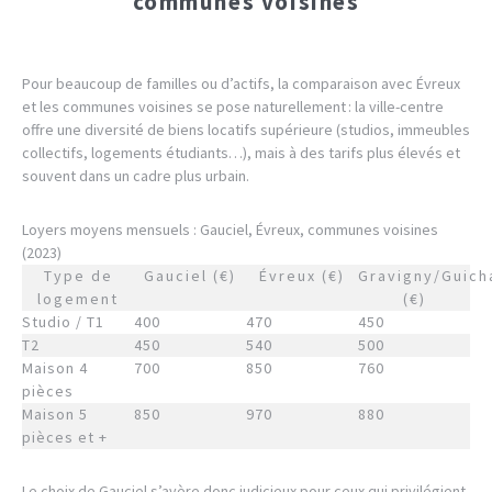
communes voisines
Pour beaucoup de familles ou d’actifs, la comparaison avec Évreux
et les communes voisines se pose naturellement : la ville-centre
offre une diversité de biens locatifs supérieure (studios, immeubles
collectifs, logements étudiants…), mais à des tarifs plus élevés et
souvent dans un cadre plus urbain.
Loyers moyens mensuels : Gauciel, Évreux, communes voisines
(2023)
Type de
Gauciel (€)
Évreux (€)
Gravigny/Guicha
logement
(€)
Studio / T1
400
470
450
T2
450
540
500
Maison 4
700
850
760
pièces
Maison 5
850
970
880
pièces et +
Le choix de Gauciel s’avère donc judicieux pour ceux qui privilégient