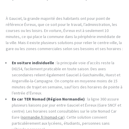
À Gauciel, la grande majorité des habitants ont pour point de
référence Évreux, que ce soit pour le travail, l’administration, les
courses ou les loisirs. En voiture, Évreux est à seulement 10
minutes, ce qui place la commune dans la périphérie immédiate de
la ville. Mais il existe plusieurs solutions pour relier le centre-ville, la
gare ou les zones commerciales selon ses besoins et ses horaires :
En voiture individuelle
: la principale voie d’accès reste la
D6154, facilement praticable en toute saison. Des axes
secondaires relient également Gauciel à Guichainville, Huest et
Angerville-la-Campagne. On compte en moyenne moins de 15
minutes de trajet en semaine, sauf lors des horaires de pointe à
l’entrée d’Évreux.
En car TER Nomad (Région Normandie)
: la ligne 360 assure
plusieurs liaisons par jour entre Gauciel et Évreux (Gare SNCF et
centre). Les horaires sont consultables sur le site Nomad Car
Eure (
normandie.fr/nomad-car
). Cette solution convient
particulièrement aux lycéens, étudiants, personnes sans