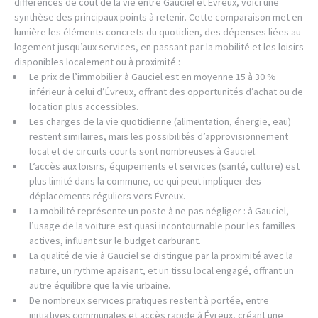
différences de coût de la vie entre Gauciel et Évreux, voici une
synthèse des principaux points à retenir. Cette comparaison met en
lumière les éléments concrets du quotidien, des dépenses liées au
logement jusqu’aux services, en passant par la mobilité et les loisirs
disponibles localement ou à proximité :
Le prix de l’immobilier à Gauciel est en moyenne 15 à 30 %
inférieur à celui d’Évreux, offrant des opportunités d’achat ou de
location plus accessibles.
Les charges de la vie quotidienne (alimentation, énergie, eau)
restent similaires, mais les possibilités d’approvisionnement
local et de circuits courts sont nombreuses à Gauciel.
L’accès aux loisirs, équipements et services (santé, culture) est
plus limité dans la commune, ce qui peut impliquer des
déplacements réguliers vers Évreux.
La mobilité représente un poste à ne pas négliger : à Gauciel,
l’usage de la voiture est quasi incontournable pour les familles
actives, influant sur le budget carburant.
La qualité de vie à Gauciel se distingue par la proximité avec la
nature, un rythme apaisant, et un tissu local engagé, offrant un
autre équilibre que la vie urbaine.
De nombreux services pratiques restent à portée, entre
initiatives communales et accès rapide à Évreux, créant une